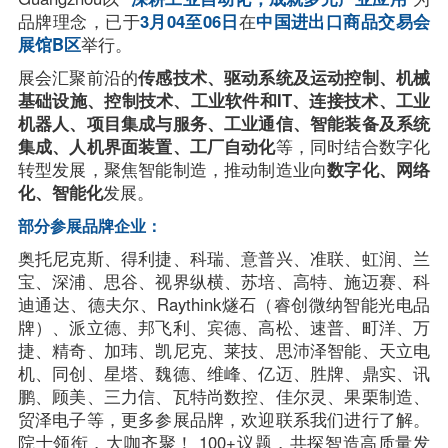
品牌理念，已于
3月04至06日
在
中国进出口商品交易会
展馆B区
举行。
展会汇聚前沿的
传感技术、驱动系统及运动控制、机械
基础设施、控制技术、工业软件和IT、连接技术、工业
机器人、项目集成与服务、工业通信、智能装备及系统
集成、人机界面装置、工厂自动化
等，同时结合数字化
转型发展，聚焦智能制造，推动制造业向
数字化、网络
化、智能化
发展。
部分参展品牌企业：
奥托尼克斯、得利捷、科瑞、意普兴、准联、虹润、兰
宝、深浦、思谷、视界纵横、苏培、高特、施迈赛、科
迪通达、德夫尔、Raythink燧石（睿创微纳智能光电品
牌）、派立德、邦飞利、宾德、高松、速普、町洋、万
捷、精奇、加玮、凯尼克、莱技、思沛泽智能、天立电
机、同创、星塔、魏德、维峰、亿迈、胜牌、鼎实、讯
鹏、顾美、三力信、瓦特尚数控、佳尔灵、果栗制造、
贸泽电子等，更多参展品牌，欢迎联系我们进行了解。
院士领衔，大咖齐聚！ 100+议题，共探智造高质量发