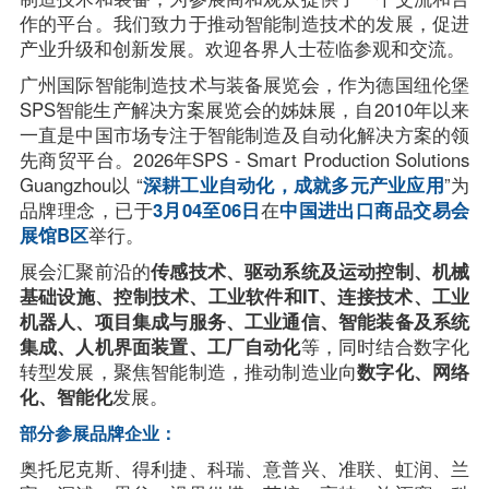
作的平台。我们致力于推动智能制造技术的发展，促进
EN
产业升级和创新发展。欢迎各界人士莅临参观和交流。
广州国际智能制造技术与装备展览会，作为德国纽伦堡
SPS智能生产解决方案展览会的姊妹展，自2010年以来
一直是中国市场专注于智能制造及自动化解决方案的领
先商贸平台。2026年SPS - Smart Production Solutions 
Guangzhou以 “
深耕工业自动化，成就多元产业应用
”为
品牌理念，已于
3月04至06日
在
中国进出口商品交易会
展馆B区
举行。
展会汇聚前沿的
传感技术、驱动系统及运动控制、机械
基础设施、控制技术、工业软件和IT、连接技术、工业
机器人、项目集成与服务、工业通信、智能装备及系统
集成、人机界面装置、工厂自动化
等，同时结合数字化
转型发展，聚焦智能制造，推动制造业向
数字化、网络
化、智能化
发展。
部分参展品牌企业：
奥托尼克斯、得利捷、科瑞、意普兴、准联、虹润、兰