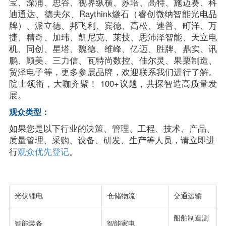
宝、深浦、思谷、视界纵横、苏培、高特、施迈赛、科
迪通达、德夫尔、Raythink燧石（睿创微纳智能光电品
牌）、派立德、邦飞利、宾德、高松、速普、町洋、万
捷、精奇、加玮、凯尼克、莱技、思沛泽智能、天立电
机、同创、星塔、魏德、维峰、亿迈、胜牌、鼎实、讯
鹏、顾美、三力信、瓦特尚数控、佳尔灵、果栗制造、
贸泽电子等，更多参展品牌，欢迎联系我们进行了解。
院士领衔，大咖齐聚！ 100+议题，共探智造高质量发
展。
观众类型：
如果您是以下行业的决策、管理、工程、技术、产品、
质量管理、采购、设备、研发、生产等人员，请立即进
行
观众优先登记
。
光伏锂电
仓储物流
交通运输
船舶制造测
智能装备
智能家电