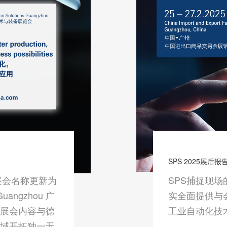
SPS 2025展后报
展会名称更新为
SPS捕捉现
 Guangzhou 广
实全面提供与
展会内容与德
工业自动化技
领域开拓独一无